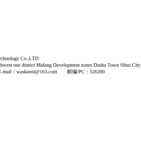
ology Co.,LTD
t Mafang Development zones Dasha Town Sihui City 
-mail：waskunst@163.com 邮编/PC：526200